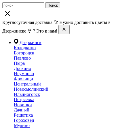
Поиск
Круглосуточная доставка 🚀 Нужно доставить цветы в
Дзержинске 💐 ? Это к нам!
Дзержинск
Колодкино
Богородск
Павлово
Пыра
Доскино
Игумново
Фролищи
Центральный
Новосмолинский
Ильиногорск
Петряевка
Новинки
Дачный
Решетиха
Гороховец
Мулино