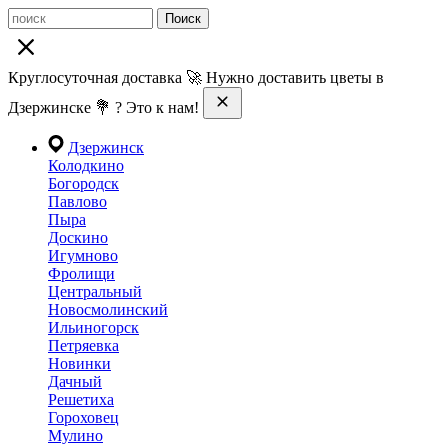
Поиск
Круглосуточная доставка 🚀 Нужно доставить цветы в
Дзержинске 💐 ? Это к нам!
Дзержинск
Колодкино
Богородск
Павлово
Пыра
Доскино
Игумново
Фролищи
Центральный
Новосмолинский
Ильиногорск
Петряевка
Новинки
Дачный
Решетиха
Гороховец
Мулино