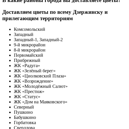
В какие районы города вы доставляете цветы?
Доставляем цветы по всему Дзержинску и
прилегающим территориям
Комсомольский
Западный
Западный-1, Западный-2
9-й микрорайон
8-й микрорайон
Первомайский
Прибрежный
ЖК «Радуга»
ЖК «Зелёный берег»
ЖК «Циолковский Плаза»
ЖК «Возрождение»
ЖК «Молодёжный Салют»
ЖК «Престиж»
ЖК «Статус»
ЖК «Дом на Маяковского»
Северный
Пушкино
Бабушкино
Горбатовка
Свердлова