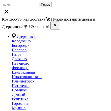
Поиск
Круглосуточная доставка 🚀 Нужно доставить цветы в
Дзержинске 💐 ? Это к нам!
Дзержинск
Колодкино
Богородск
Павлово
Пыра
Доскино
Игумново
Фролищи
Центральный
Новосмолинский
Ильиногорск
Петряевка
Новинки
Дачный
Решетиха
Гороховец
Мулино