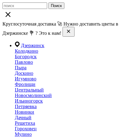
Поиск
Круглосуточная доставка 🚀 Нужно доставить цветы в
Дзержинске 💐 ? Это к нам!
Дзержинск
Колодкино
Богородск
Павлово
Пыра
Доскино
Игумново
Фролищи
Центральный
Новосмолинский
Ильиногорск
Петряевка
Новинки
Дачный
Решетиха
Гороховец
Мулино