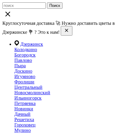
Поиск
Круглосуточная доставка 🚀 Нужно доставить цветы в
Дзержинске 💐 ? Это к нам!
Дзержинск
Колодкино
Богородск
Павлово
Пыра
Доскино
Игумново
Фролищи
Центральный
Новосмолинский
Ильиногорск
Петряевка
Новинки
Дачный
Решетиха
Гороховец
Мулино