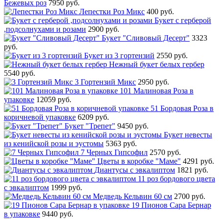
Бежевых роз
7950 руб.
Лепестки Роз Микс
400 руб.
Букет с герберой
,подсолнухами и розами
2900 руб.
Букет "Сливовый Десерт"
3323
руб.
Букет из 3 гортензий
2550 руб.
Нежный букет белых гербер
5540 руб.
3 Гортензий Микс
2950 руб.
101 Малиновая Роза в
упаковке
12059 руб.
51 Бордовая Роза в
коричневой упаковке
6209 руб.
Букет "Трепет"
9450 руб.
Букет невесты
из кенийской розы и эустомы
5363 руб.
7 Черных Гипсофил
2570 руб.
Цветы в коробке "Маме"
4291 руб.
Диантусы с эвкалиптом
1821 руб.
11 роз бордового цвета
с эвкалиптом
1999 руб.
Медведь Кельвин 60 см
2700 руб.
19 Пионов Сара Бернар
в упаковке
9440 руб.