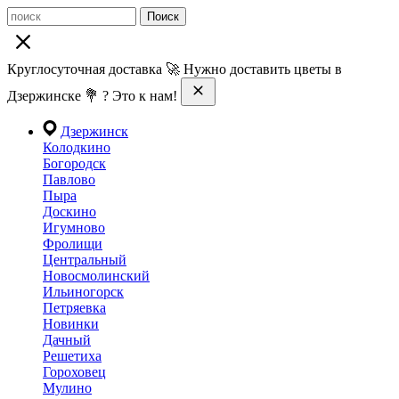
Поиск
Круглосуточная доставка 🚀 Нужно доставить цветы в
Дзержинске 💐 ? Это к нам!
Дзержинск
Колодкино
Богородск
Павлово
Пыра
Доскино
Игумново
Фролищи
Центральный
Новосмолинский
Ильиногорск
Петряевка
Новинки
Дачный
Решетиха
Гороховец
Мулино