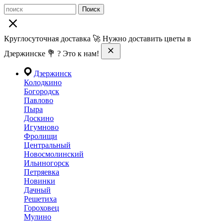
Поиск
Круглосуточная доставка 🚀 Нужно доставить цветы в
Дзержинске 💐 ? Это к нам!
Дзержинск
Колодкино
Богородск
Павлово
Пыра
Доскино
Игумново
Фролищи
Центральный
Новосмолинский
Ильиногорск
Петряевка
Новинки
Дачный
Решетиха
Гороховец
Мулино