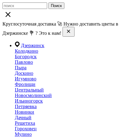
Поиск
Круглосуточная доставка 🚀 Нужно доставить цветы в
Дзержинске 💐 ? Это к нам!
Дзержинск
Колодкино
Богородск
Павлово
Пыра
Доскино
Игумново
Фролищи
Центральный
Новосмолинский
Ильиногорск
Петряевка
Новинки
Дачный
Решетиха
Гороховец
Мулино