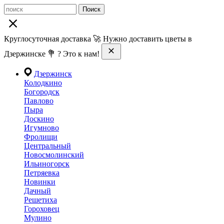
Поиск
Круглосуточная доставка 🚀 Нужно доставить цветы в
Дзержинске 💐 ? Это к нам!
Дзержинск
Колодкино
Богородск
Павлово
Пыра
Доскино
Игумново
Фролищи
Центральный
Новосмолинский
Ильиногорск
Петряевка
Новинки
Дачный
Решетиха
Гороховец
Мулино