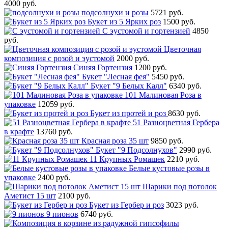
4000 руб.
подсолнухи и розы
5721 руб.
Букет из 5 Ярких роз
1500 руб.
С эустомой и гортензией
4850
руб.
Цветочная
композиция с розой и эустомой
2000 руб.
Синяя Гортензия
1200 руб.
Букет "Лесная фея"
5450 руб.
Букет "9 Белых Калл"
6340 руб.
101 Малиновая Роза в
упаковке
12059 руб.
Букет из протей и роз
8630 руб.
51 Разноцветная Гербера
в крафте
13760 руб.
Красная роза 35 шт
9850 руб.
Букет "9 Подсолнухов"
2990 руб.
11 Крупных Ромашек
2210 руб.
Белые кустовые розы в
упаковке
2400 руб.
Шарики под потолок
Аметист 15 шт
2100 руб.
Букет из Гербер и роз
3023 руб.
9 пионов
6740 руб.