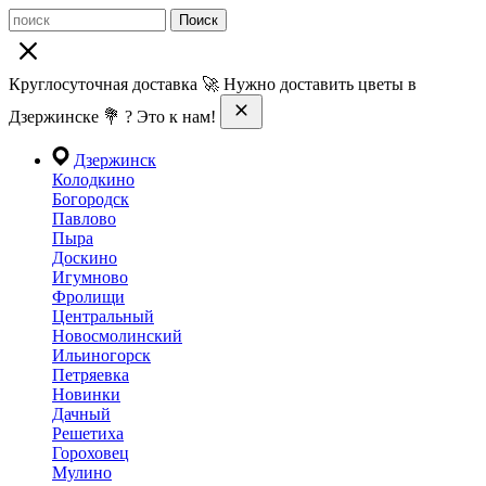
Поиск
Круглосуточная доставка 🚀 Нужно доставить цветы в
Дзержинске 💐 ? Это к нам!
Дзержинск
Колодкино
Богородск
Павлово
Пыра
Доскино
Игумново
Фролищи
Центральный
Новосмолинский
Ильиногорск
Петряевка
Новинки
Дачный
Решетиха
Гороховец
Мулино