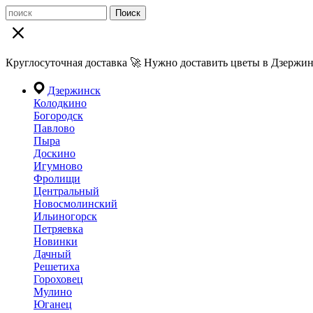
Поиск
Круглосуточная доставка 🚀 Нужно доставить цветы в Дзержин
Дзержинск
Колодкино
Богородск
Павлово
Пыра
Доскино
Игумново
Фролищи
Центральный
Новосмолинский
Ильиногорск
Петряевка
Новинки
Дачный
Решетиха
Гороховец
Мулино
Юганец