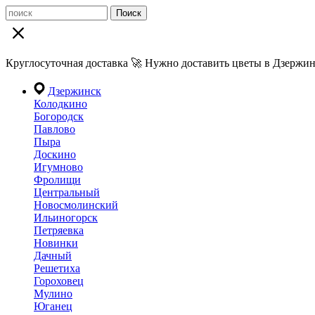
Поиск
Круглосуточная доставка 🚀 Нужно доставить цветы в Дзержин
Дзержинск
Колодкино
Богородск
Павлово
Пыра
Доскино
Игумново
Фролищи
Центральный
Новосмолинский
Ильиногорск
Петряевка
Новинки
Дачный
Решетиха
Гороховец
Мулино
Юганец