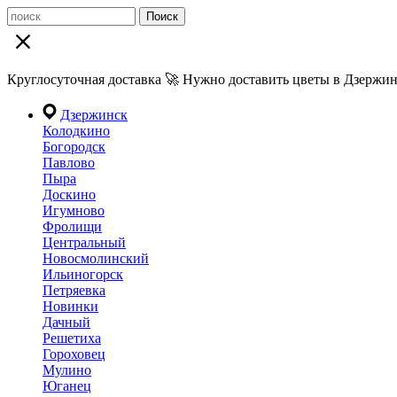
Поиск
Круглосуточная доставка 🚀 Нужно доставить цветы в Дзержин
Дзержинск
Колодкино
Богородск
Павлово
Пыра
Доскино
Игумново
Фролищи
Центральный
Новосмолинский
Ильиногорск
Петряевка
Новинки
Дачный
Решетиха
Гороховец
Мулино
Юганец