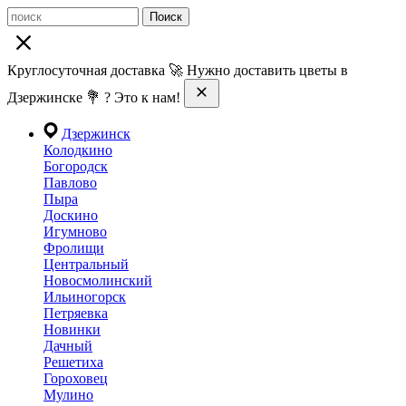
Поиск
Круглосуточная доставка 🚀 Нужно доставить цветы в
Дзержинске 💐 ? Это к нам!
Дзержинск
Колодкино
Богородск
Павлово
Пыра
Доскино
Игумново
Фролищи
Центральный
Новосмолинский
Ильиногорск
Петряевка
Новинки
Дачный
Решетиха
Гороховец
Мулино