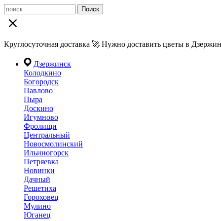
Поиск
Круглосуточная доставка 🚀 Нужно доставить цветы в Дзержин
Дзержинск
Колодкино
Богородск
Павлово
Пыра
Доскино
Игумново
Фролищи
Центральный
Новосмолинский
Ильиногорск
Петряевка
Новинки
Дачный
Решетиха
Гороховец
Мулино
Юганец