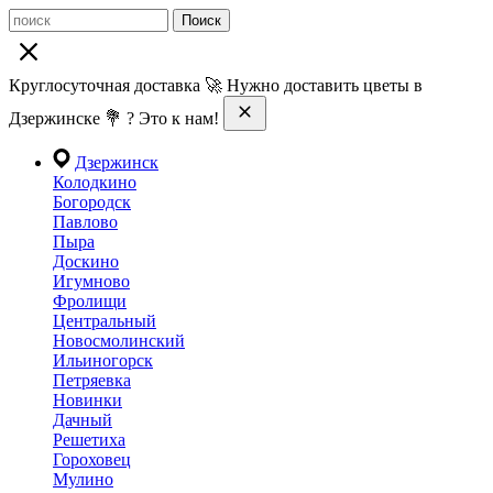
Поиск
Круглосуточная доставка 🚀 Нужно доставить цветы в
Дзержинске 💐 ? Это к нам!
Дзержинск
Колодкино
Богородск
Павлово
Пыра
Доскино
Игумново
Фролищи
Центральный
Новосмолинский
Ильиногорск
Петряевка
Новинки
Дачный
Решетиха
Гороховец
Мулино