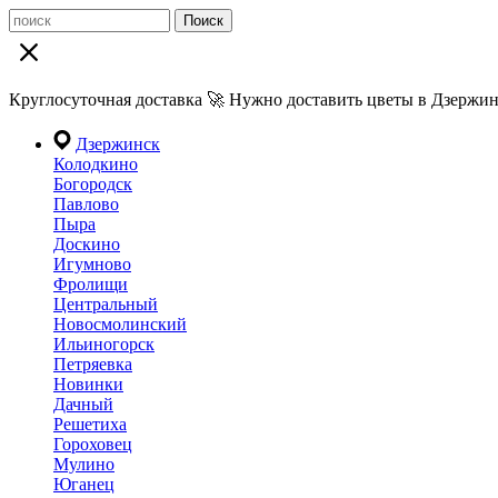
Поиск
Круглосуточная доставка 🚀 Нужно доставить цветы в Дзержин
Дзержинск
Колодкино
Богородск
Павлово
Пыра
Доскино
Игумново
Фролищи
Центральный
Новосмолинский
Ильиногорск
Петряевка
Новинки
Дачный
Решетиха
Гороховец
Мулино
Юганец