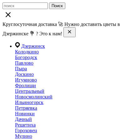
Поиск
Круглосуточная доставка 🚀 Нужно доставить цветы в
Дзержинске 💐 ? Это к нам!
Дзержинск
Колодкино
Богородск
Павлово
Пыра
Доскино
Игумново
Фролищи
Центральный
Новосмолинский
Ильиногорск
Петряевка
Новинки
Дачный
Решетиха
Гороховец
Мулино