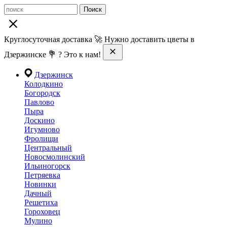
Поиск
Круглосуточная доставка 🚀 Нужно доставить цветы в
Дзержинске 💐 ? Это к нам!
Дзержинск
Колодкино
Богородск
Павлово
Пыра
Доскино
Игумново
Фролищи
Центральный
Новосмолинский
Ильиногорск
Петряевка
Новинки
Дачный
Решетиха
Гороховец
Мулино