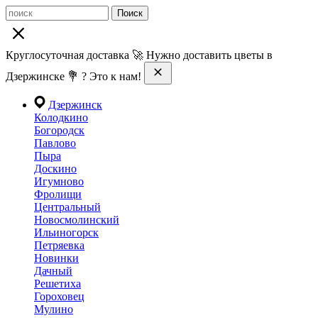
Поиск
Круглосуточная доставка 🚀 Нужно доставить цветы в
Дзержинске 💐 ? Это к нам!
Дзержинск
Колодкино
Богородск
Павлово
Пыра
Доскино
Игумново
Фролищи
Центральный
Новосмолинский
Ильиногорск
Петряевка
Новинки
Дачный
Решетиха
Гороховец
Мулино