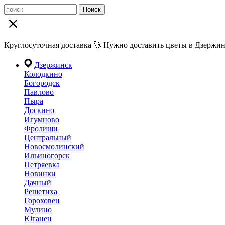
Поиск
Круглосуточная доставка 🚀 Нужно доставить цветы в Дзержин
Дзержинск
Колодкино
Богородск
Павлово
Пыра
Доскино
Игумново
Фролищи
Центральный
Новосмолинский
Ильиногорск
Петряевка
Новинки
Дачный
Решетиха
Гороховец
Мулино
Юганец