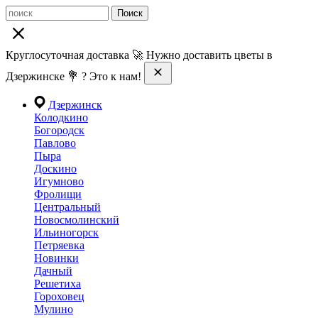
Поиск
Круглосуточная доставка 🚀 Нужно доставить цветы в
Дзержинске 💐 ? Это к нам!
Дзержинск
Колодкино
Богородск
Павлово
Пыра
Доскино
Игумново
Фролищи
Центральный
Новосмолинский
Ильиногорск
Петряевка
Новинки
Дачный
Решетиха
Гороховец
Мулино