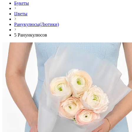
Букеты
Цветы
Ранукулюсы(Лютики)
5 Ранункулюсов