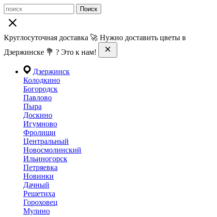
Поиск
Круглосуточная доставка 🚀 Нужно доставить цветы в
Дзержинске 💐 ? Это к нам!
Дзержинск
Колодкино
Богородск
Павлово
Пыра
Доскино
Игумново
Фролищи
Центральный
Новосмолинский
Ильиногорск
Петряевка
Новинки
Дачный
Решетиха
Гороховец
Мулино