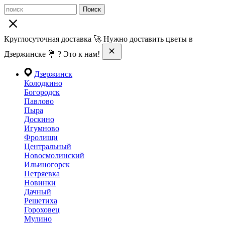
Поиск
Круглосуточная доставка 🚀 Нужно доставить цветы в
Дзержинске 💐 ? Это к нам!
Дзержинск
Колодкино
Богородск
Павлово
Пыра
Доскино
Игумново
Фролищи
Центральный
Новосмолинский
Ильиногорск
Петряевка
Новинки
Дачный
Решетиха
Гороховец
Мулино