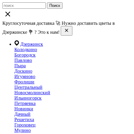
Поиск
Круглосуточная доставка 🚀 Нужно доставить цветы в
Дзержинске 💐 ? Это к нам!
Дзержинск
Колодкино
Богородск
Павлово
Пыра
Доскино
Игумново
Фролищи
Центральный
Новосмолинский
Ильиногорск
Петряевка
Новинки
Дачный
Решетиха
Гороховец
Мулино