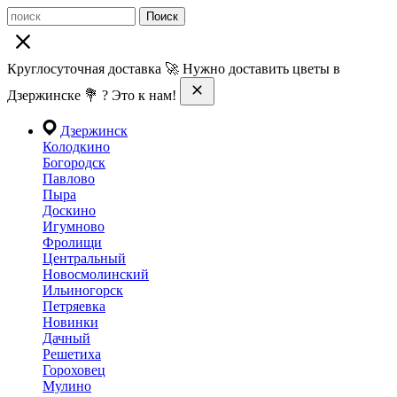
Поиск
Круглосуточная доставка 🚀 Нужно доставить цветы в
Дзержинске 💐 ? Это к нам!
Дзержинск
Колодкино
Богородск
Павлово
Пыра
Доскино
Игумново
Фролищи
Центральный
Новосмолинский
Ильиногорск
Петряевка
Новинки
Дачный
Решетиха
Гороховец
Мулино