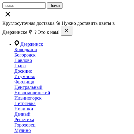
Поиск
Круглосуточная доставка 🚀 Нужно доставить цветы в
Дзержинске 💐 ? Это к нам!
Дзержинск
Колодкино
Богородск
Павлово
Пыра
Доскино
Игумново
Фролищи
Центральный
Новосмолинский
Ильиногорск
Петряевка
Новинки
Дачный
Решетиха
Гороховец
Мулино