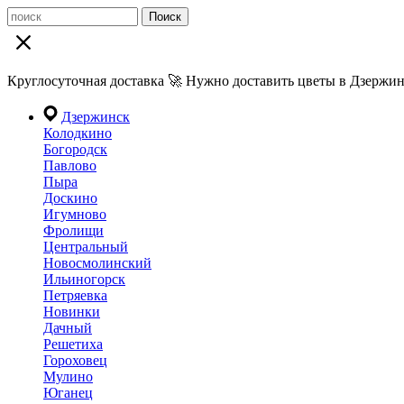
Поиск
Круглосуточная доставка 🚀 Нужно доставить цветы в Дзержин
Дзержинск
Колодкино
Богородск
Павлово
Пыра
Доскино
Игумново
Фролищи
Центральный
Новосмолинский
Ильиногорск
Петряевка
Новинки
Дачный
Решетиха
Гороховец
Мулино
Юганец