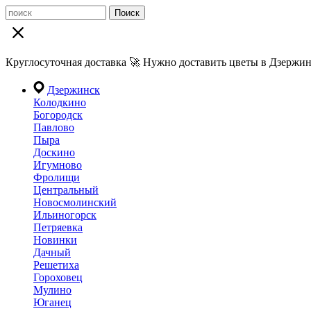
Поиск
Круглосуточная доставка 🚀 Нужно доставить цветы в Дзержин
Дзержинск
Колодкино
Богородск
Павлово
Пыра
Доскино
Игумново
Фролищи
Центральный
Новосмолинский
Ильиногорск
Петряевка
Новинки
Дачный
Решетиха
Гороховец
Мулино
Юганец