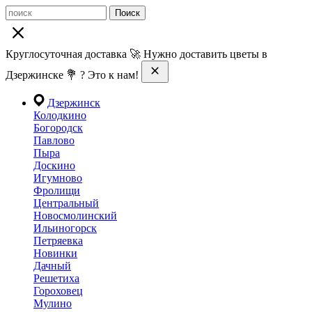
Поиск
Круглосуточная доставка 🚀 Нужно доставить цветы в
Дзержинске 💐 ? Это к нам!
Дзержинск
Колодкино
Богородск
Павлово
Пыра
Доскино
Игумново
Фролищи
Центральный
Новосмолинский
Ильиногорск
Петряевка
Новинки
Дачный
Решетиха
Гороховец
Мулино