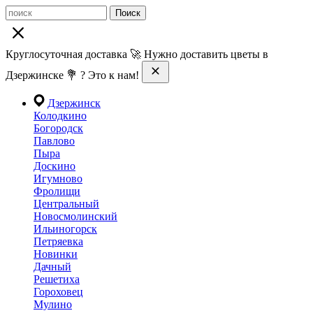
Поиск
Круглосуточная доставка 🚀 Нужно доставить цветы в
Дзержинске 💐 ? Это к нам!
Дзержинск
Колодкино
Богородск
Павлово
Пыра
Доскино
Игумново
Фролищи
Центральный
Новосмолинский
Ильиногорск
Петряевка
Новинки
Дачный
Решетиха
Гороховец
Мулино