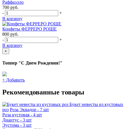
Раффаэлло
700
руб.
-
+
В корзину
Конфеты ФЕРРЕРО РОШЕ
800
руб.
-
+
В корзину
×
Топпер "С Днем Рождения!"
+
Добавить
Рекомендованные товары
Букет невесты из кустовых
роз
Роза Эквадор - 7 шт
Роза кустовая - 4 шт
Диантус - 3 шт
Эустома - 3 шт