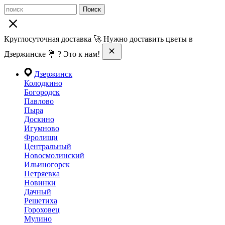
Поиск
Круглосуточная доставка 🚀 Нужно доставить цветы в
Дзержинске 💐 ? Это к нам!
Дзержинск
Колодкино
Богородск
Павлово
Пыра
Доскино
Игумново
Фролищи
Центральный
Новосмолинский
Ильиногорск
Петряевка
Новинки
Дачный
Решетиха
Гороховец
Мулино