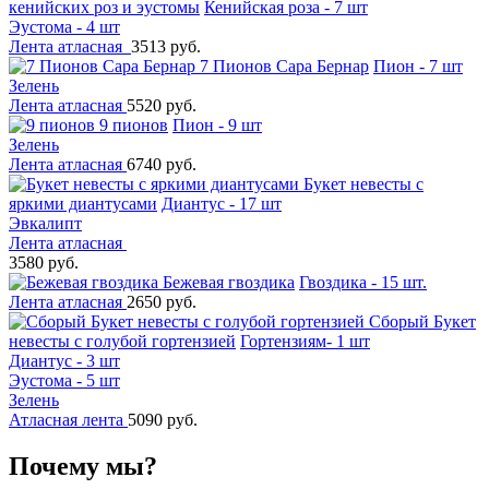
кенийских роз и эустомы
Кенийская роза - 7 шт
Эустома - 4 шт
Лента атласная
3513 руб.
7 Пионов Сара Бернар
Пион - 7 шт
Зелень
Лента атласная
5520 руб.
9 пионов
Пион - 9 шт
Зелень
Лента атласная
6740 руб.
Букет невесты с
яркими диантусами
Диантус - 17 шт
Эвкалипт
Лента атласная
3580 руб.
Бежевая гвоздика
Гвоздика - 15 шт.
Лента атласная
2650 руб.
Сборый Букет
невесты с голубой гортензией
Гортензиям- 1 шт
Диантус - 3 шт
Эустома - 5 шт
Зелень
Атласная лента
5090 руб.
Почему мы?