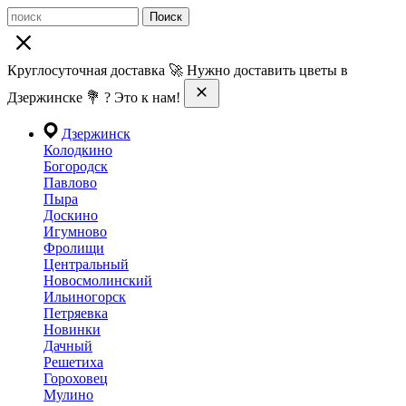
Поиск
Круглосуточная доставка 🚀 Нужно доставить цветы в
Дзержинске 💐 ? Это к нам!
Дзержинск
Колодкино
Богородск
Павлово
Пыра
Доскино
Игумново
Фролищи
Центральный
Новосмолинский
Ильиногорск
Петряевка
Новинки
Дачный
Решетиха
Гороховец
Мулино