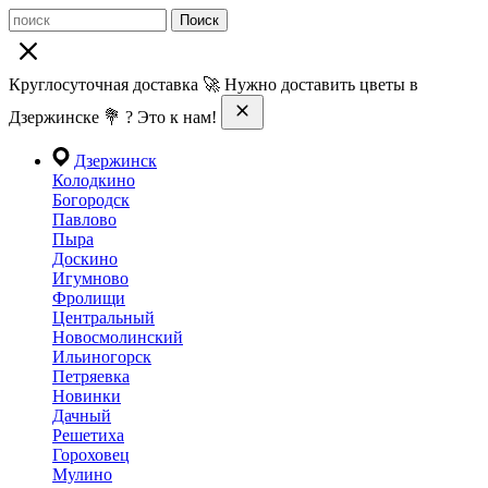
Поиск
Круглосуточная доставка 🚀 Нужно доставить цветы в
Дзержинске 💐 ? Это к нам!
Дзержинск
Колодкино
Богородск
Павлово
Пыра
Доскино
Игумново
Фролищи
Центральный
Новосмолинский
Ильиногорск
Петряевка
Новинки
Дачный
Решетиха
Гороховец
Мулино