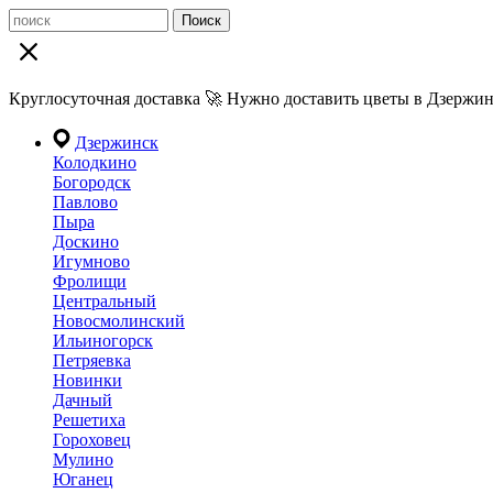
Поиск
Круглосуточная доставка 🚀 Нужно доставить цветы в Дзержин
Дзержинск
Колодкино
Богородск
Павлово
Пыра
Доскино
Игумново
Фролищи
Центральный
Новосмолинский
Ильиногорск
Петряевка
Новинки
Дачный
Решетиха
Гороховец
Мулино
Юганец