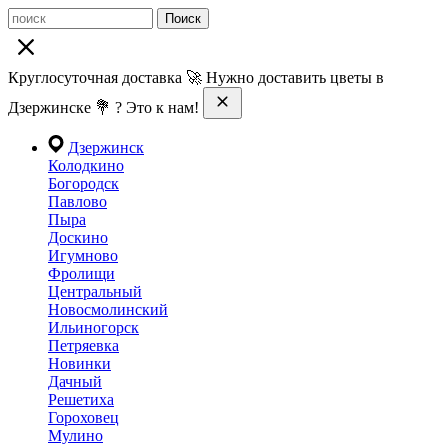
Поиск
Круглосуточная доставка 🚀 Нужно доставить цветы в
Дзержинске 💐 ? Это к нам!
Дзержинск
Колодкино
Богородск
Павлово
Пыра
Доскино
Игумново
Фролищи
Центральный
Новосмолинский
Ильиногорск
Петряевка
Новинки
Дачный
Решетиха
Гороховец
Мулино