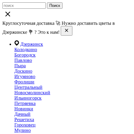
Поиск
Круглосуточная доставка 🚀 Нужно доставить цветы в
Дзержинске 💐 ? Это к нам!
Дзержинск
Колодкино
Богородск
Павлово
Пыра
Доскино
Игумново
Фролищи
Центральный
Новосмолинский
Ильиногорск
Петряевка
Новинки
Дачный
Решетиха
Гороховец
Мулино