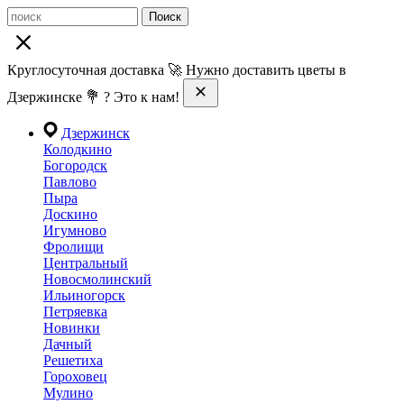
Поиск
Круглосуточная доставка 🚀 Нужно доставить цветы в
Дзержинске 💐 ? Это к нам!
Дзержинск
Колодкино
Богородск
Павлово
Пыра
Доскино
Игумново
Фролищи
Центральный
Новосмолинский
Ильиногорск
Петряевка
Новинки
Дачный
Решетиха
Гороховец
Мулино