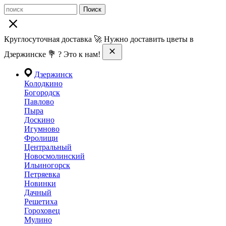
Поиск
Круглосуточная доставка 🚀 Нужно доставить цветы в
Дзержинске 💐 ? Это к нам!
Дзержинск
Колодкино
Богородск
Павлово
Пыра
Доскино
Игумново
Фролищи
Центральный
Новосмолинский
Ильиногорск
Петряевка
Новинки
Дачный
Решетиха
Гороховец
Мулино