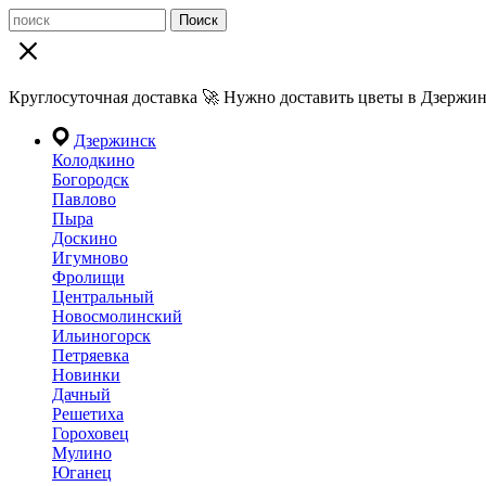
Поиск
Круглосуточная доставка 🚀 Нужно доставить цветы в Дзержин
Дзержинск
Колодкино
Богородск
Павлово
Пыра
Доскино
Игумново
Фролищи
Центральный
Новосмолинский
Ильиногорск
Петряевка
Новинки
Дачный
Решетиха
Гороховец
Мулино
Юганец