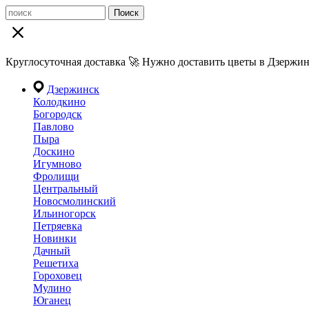
Поиск
Круглосуточная доставка 🚀 Нужно доставить цветы в Дзержин
Дзержинск
Колодкино
Богородск
Павлово
Пыра
Доскино
Игумново
Фролищи
Центральный
Новосмолинский
Ильиногорск
Петряевка
Новинки
Дачный
Решетиха
Гороховец
Мулино
Юганец