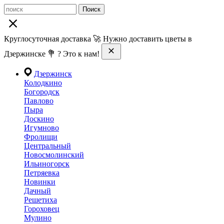
Поиск
Круглосуточная доставка 🚀 Нужно доставить цветы в
Дзержинске 💐 ? Это к нам!
Дзержинск
Колодкино
Богородск
Павлово
Пыра
Доскино
Игумново
Фролищи
Центральный
Новосмолинский
Ильиногорск
Петряевка
Новинки
Дачный
Решетиха
Гороховец
Мулино