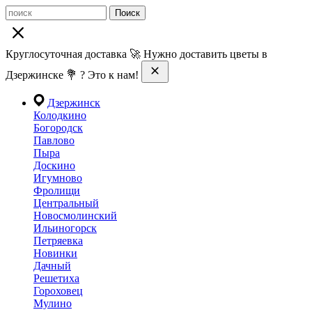
Поиск
Круглосуточная доставка 🚀 Нужно доставить цветы в
Дзержинске 💐 ? Это к нам!
Дзержинск
Колодкино
Богородск
Павлово
Пыра
Доскино
Игумново
Фролищи
Центральный
Новосмолинский
Ильиногорск
Петряевка
Новинки
Дачный
Решетиха
Гороховец
Мулино