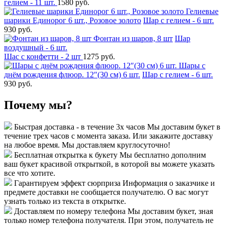
гелием - 11 шт.
1580 руб.
Гелиевые
шарики Единорог 6 шт., Розовое золото
Шар с гелием - 6 шт.
930 руб.
Фонтан из шаров, 8 шт
Шар
воздушный - 6 шт.
Шас с конфетти - 2 шт
1275 руб.
Шары с
днём рождения флюор. 12″(30 см) 6 шт.
Шар с гелием - 6 шт.
930 руб.
Почему мы?
Быстрая доставка - в течение 3х часов
Мы доставим букет в
течение трех часов с момента заказа. Или закажите доставку
на любое время. Мы доставляем круглосуточно!
Бесплатная открытка к букету
Мы бесплатно дополним
ваш букет красивой открыткой, в которой вы можете указать
все что хотите.
Гарантируем эффект сюрприза
Информация о заказчике и
предмете доставки не сообщается получателю. О вас могут
узнать только из текста в открытке.
Доставляем по номеру телефона
Мы доставим букет, зная
только номер телефона получателя. При этом, получатель не