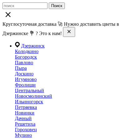
Поиск
Круглосуточная доставка 🚀 Нужно доставить цветы в
Дзержинске 💐 ? Это к нам!
Дзержинск
Колодкино
Богородск
Павлово
Пыра
Доскино
Игумново
Фролищи
Центральный
Новосмолинский
Ильиногорск
Петряевка
Новинки
Дачный
Решетиха
Гороховец
Мулино