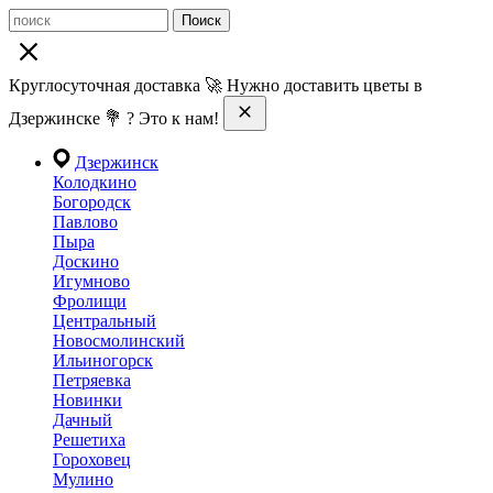
Поиск
Круглосуточная доставка 🚀 Нужно доставить цветы в
Дзержинске 💐 ? Это к нам!
Дзержинск
Колодкино
Богородск
Павлово
Пыра
Доскино
Игумново
Фролищи
Центральный
Новосмолинский
Ильиногорск
Петряевка
Новинки
Дачный
Решетиха
Гороховец
Мулино