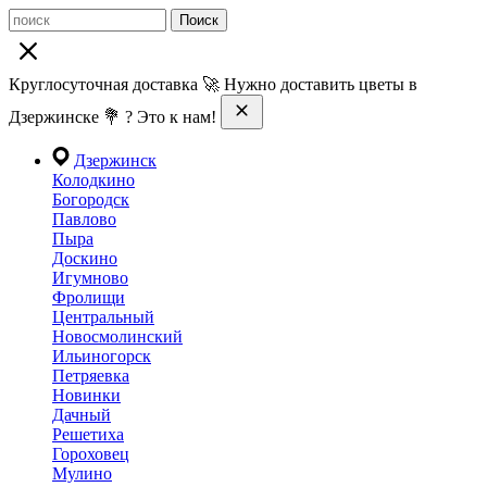
Поиск
Круглосуточная доставка 🚀 Нужно доставить цветы в
Дзержинске 💐 ? Это к нам!
Дзержинск
Колодкино
Богородск
Павлово
Пыра
Доскино
Игумново
Фролищи
Центральный
Новосмолинский
Ильиногорск
Петряевка
Новинки
Дачный
Решетиха
Гороховец
Мулино