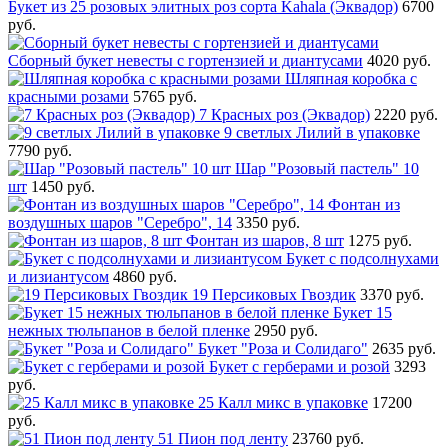
Букет из 25 розовых элитных роз сорта Kahala (Эквадор)
6700
руб.
Сборный букет невесты с гортензией и диантусами
4020 руб.
Шляпная коробка с
красными розами
5765 руб.
7 Красных роз (Эквадор)
2220 руб.
9 светлых Лилий в упаковке
7790 руб.
Шар "Розовый пастель" 10
шт
1450 руб.
Фонтан из
воздушных шаров "Серебро", 14
3350 руб.
Фонтан из шаров, 8 шт
1275 руб.
Букет с подсолнухами
и лизиантусом
4860 руб.
19 Персиковых Гвоздик
3370 руб.
Букет 15
нежных тюльпанов в белой пленке
2950 руб.
Букет "Роза и Солидаго"
2635 руб.
Букет с герберами и розой
3293
руб.
25 Калл микс в упаковке
17200
руб.
51 Пион под ленту
23760 руб.