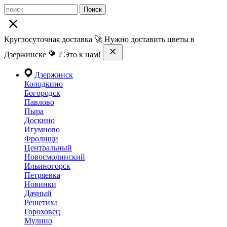
Поиск
Круглосуточная доставка 🚀 Нужно доставить цветы в
Дзержинске 💐 ? Это к нам!
Дзержинск
Колодкино
Богородск
Павлово
Пыра
Доскино
Игумново
Фролищи
Центральный
Новосмолинский
Ильиногорск
Петряевка
Новинки
Дачный
Решетиха
Гороховец
Мулино